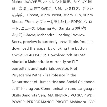
Mahendra)のモデル・タレント情報。サイズや国
籍、言語、活躍する雑誌、CM、カタログ、チラシ
を掲載。 Breast, 79cm. Weist, 75cm. Hip, 90cm.
Shoes, 27cm. オファーを申し込む · PDFダウンロ
ード. ニュース. Dharma Aur Sanskriti (धर्म और
संस्कृति). Shivraj Mahendra. Loading Preview.
Sorry, preview is currently unavailable. You can
download the paper by clicking the button
above. READ PAPER. Download pdf. ×Close
Alankrita Mahendra is currently an ELT
consultant and materials creator. Prof
Priyadarshi Patnaik is Professor in the
Department of Humanities and Social Sciences
at IIT Kharagpur. Communication and Language
Skills Sanghita Sen, MAHINDRA JIVO 365 4WD,.
POWER, PERFORMANCE, PROFIT. Mahindra JIVO