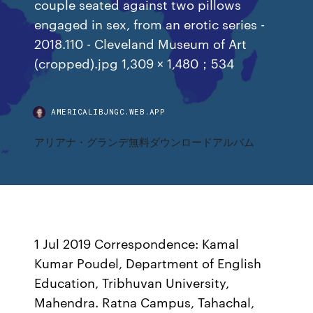
couple seated against two pillows
engaged in sex, from an erotic series -
2018.110 - Cleveland Museum of Art
(cropped).jpg 1,309 × 1,480；534
AMERICALIBJNGC.WEB.APP
アリアナ・グランデ無料ダウンロードアルバム
1 Jul 2019 Correspondence: Kamal
Kumar Poudel, Department of English
Education, Tribhuvan University,
Mahendra. Ratna Campus, Tahachal,