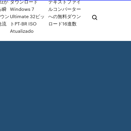
ntzが
ダウンロード
テキストファイ
る瞬
Windows 7
ルコンバーター
ダウン
Ultimate 32ビッ
への無料ダウン
急流
トPT-BR ISO
ロード16進数
Atualizado