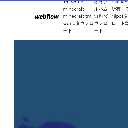
Tnt world
歌うア
Karl le
minecraft
ルバム
所有す
minecraft tnt
無料ダ
間pdf
worldダウンロ
ウンロ
ロード
ード
ード